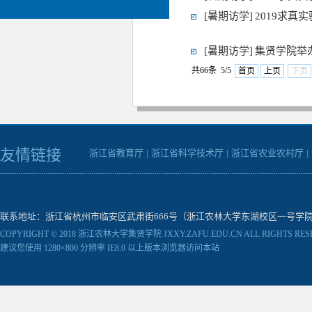
[暑期访学]
2019求
[暑期访学]
集贤学院举
共66条 5/5
首页
上页
下页
友情链接
浙江省教育厅
|
浙江省科学技术厅
|
浙江省农业农村厅
|
联系地址：浙江省杭州市临安区武肃街666号（浙江农林大学东湖校区一号学院楼） 邮编：31130
COPYRIGHT © 2018 浙江农林大学集贤学院 JXXY.ZAFU.EDU.CN ALL RIGHTS RES
建议您使用 1280×800 分辨率 IE8.0 以上版本浏览器访问本站