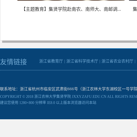
【主题教育】集贤学院赴南农、南师大、南邮调...
集
友情链接
浙江省教育厅
|
浙江省科学技术厅
|
浙江省农业农村厅
|
联系地址：浙江省杭州市临安区武肃街666号（浙江农林大学东湖校区一号学院楼） 邮编：31130
COPYRIGHT © 2018 浙江农林大学集贤学院 JXXY.ZAFU.EDU.CN ALL RIGHTS RES
建议您使用 1280×800 分辨率 IE8.0 以上版本浏览器访问本站