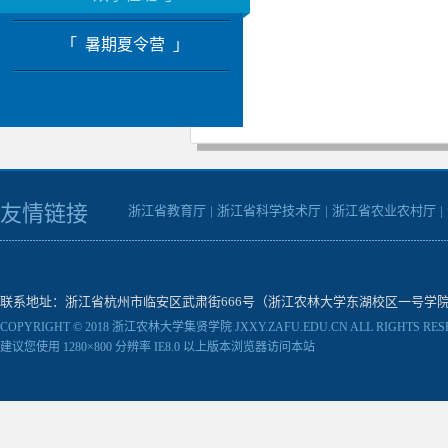
「 暑期夏令营 」
友情链接
浙江省教育厅
|
浙江省科学技术厅
|
浙江省农业农村厅
|
联系地址：浙江省杭州市临安区武肃街666号（浙江农林大学东湖校区一号学院楼） 邮编：31130
COPYRIGHT © 2018 浙江农林大学集贤学院 JXXY.ZAFU.EDU.CN ALL RIGHTS RES
建议您使用 1280×800 分辨率 IE8.0 以上版本浏览器访问本站