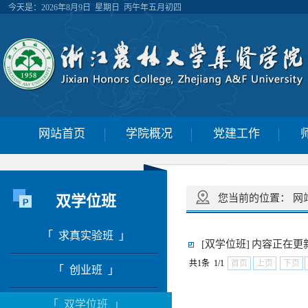
今天是：
2026年8月9日 星期日 丙午年五月初四
网站首页
学院概况
党建工作
双学位班
您当前的位置：
网
「 求真实验班 」
[双学位班]
内容正在更
共1条 1/1
首页
上页
下页
「 创业班 」
「 双学位班 」