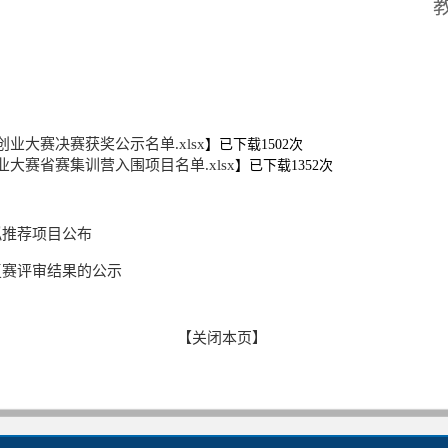
创业大赛决赛获奖公示名单.xlsx
】已下载
1502
次
业大赛省赛集训营入围项目名单.xlsx
】已下载
1352
次
拟推荐项目公布
复赛评审结果的公示
【关闭本页】