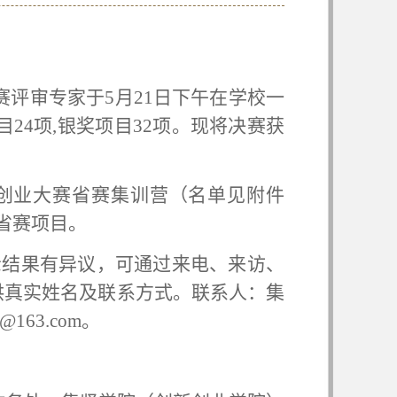
赛评审专家于
5月
21
日
下午在学校一
目
24
项
,银奖项目
32
项。现将决赛获
创业大赛省赛集训营（名单见附件
省赛项目。
示结果有异议，可通过来电、来访、
供真实姓名及联系方式。联系人：集
@163.com。