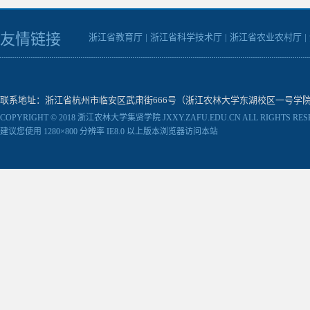
友情链接
浙江省教育厅
|
浙江省科学技术厅
|
浙江省农业农村厅
|
联系地址：浙江省杭州市临安区武肃街666号（浙江农林大学东湖校区一号学院楼） 邮编：31130
COPYRIGHT © 2018 浙江农林大学集贤学院 JXXY.ZAFU.EDU.CN ALL RIGHTS RES
建议您使用 1280×800 分辨率 IE8.0 以上版本浏览器访问本站