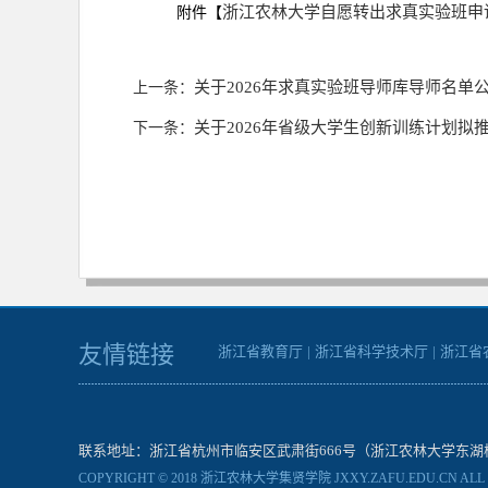
浙江农林大学自愿转出求真实验班申请表
附件【
关于2026年求真实验班导师库导师名单
上一条：
关于2026年省级大学生创新训练计划拟
下一条：
友情链接
浙江省教育厅
|
浙江省科学技术厅
|
浙江省
联系地址：浙江省杭州市临安区武肃街666号（浙江农林大学东湖校区一号学院楼） 
COPYRIGHT © 2018 浙江农林大学集贤学院 JXXY.ZAFU.EDU.CN ALL R