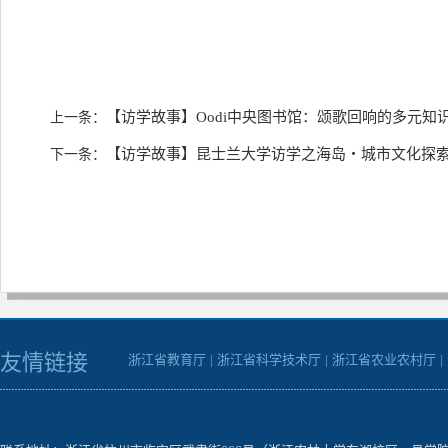
【访学故事】Oodi中央图书馆：颂歌回响的多元知
上一条：
【访学故事】昆士兰大学访学之海岛・城市文化探
下一条：
友情链接
浙江省教育厅
|
浙江省科学技术厅
|
浙江省农业农村厅
|