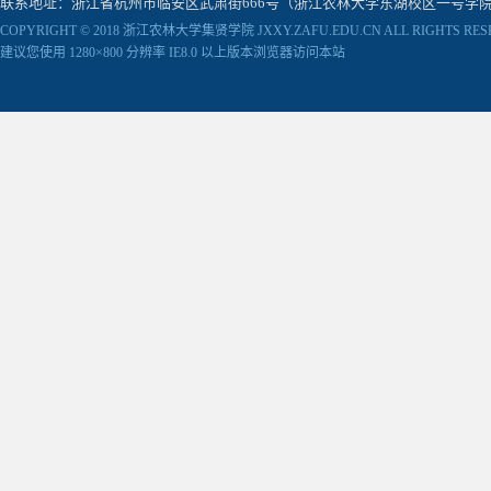
联系地址：浙江省杭州市临安区武肃街666号（浙江农林大学东湖校区一号学院楼） 邮编：31130
COPYRIGHT © 2018 浙江农林大学集贤学院 JXXY.ZAFU.EDU.CN ALL RIGHTS RES
建议您使用 1280×800 分辨率 IE8.0 以上版本浏览器访问本站