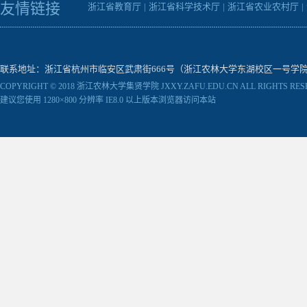
友情链接
浙江省教育厅
|
浙江省科学技术厅
|
浙江省农业农村厅
|
联系地址：浙江省杭州市临安区武肃街666号（浙江农林大学东湖校区一号学院楼） 邮编：31130
COPYRIGHT © 2018 浙江农林大学集贤学院 JXXY.ZAFU.EDU.CN ALL RIGHTS RES
建议您使用 1280×800 分辨率 IE8.0 以上版本浏览器访问本站