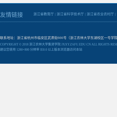
友情链接
浙江省教育厅
|
浙江省科学技术厅
|
浙江省农业农村厅
|
联系地址：浙江省杭州市临安区武肃街666号（浙江农林大学东湖校区一号学院楼） 邮编：31130
COPYRIGHT © 2018 浙江农林大学集贤学院 JXXY.ZAFU.EDU.CN ALL RIGHTS RES
建议您使用 1280×800 分辨率 IE8.0 以上版本浏览器访问本站